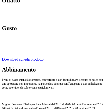
Olfatto
Profumi intensi e fini, con note aromatiche e fruttate di mela, banana e pesca, ma anche
floreali; netta la sensazione di morbidezza e la franchezza.
Gusto
Piacevole rotondità in un fresco e morbido equilibrio. Spiccano la persistenza e l’armonia
aromatica (residuo zuccherino circa 10 g/l).
Download scheda prodotto
Abbinamento
Primi di bassa intensità aromatica, con verdure o con frutti di mare, secondi di pesce con
una speziatura non importante, ha particolare sinergia con l’antipasto e dà soddisfazione
come aperitivo, da solo o con stuzzichini vari.
Miglior Prosecco d’Italia per Luca Maroni dal 2016 al 2020. 90 punti Decanter nel 2017.
Gilbert & Gaillard: medaglia d’oro nel 2018, 2019 e nel 2020 e 90 punti nel 2021.