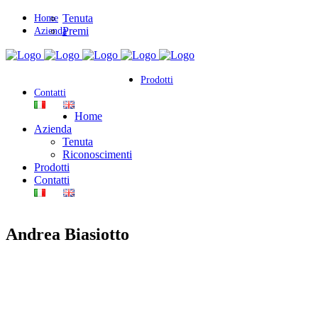
Tenuta
Home
Premi
Azienda
Prodotti
Contatti
Home
Azienda
Tenuta
Riconoscimenti
Prodotti
Contatti
Andrea Biasiotto
Prosecco DOC Spumante Millesimato Brut