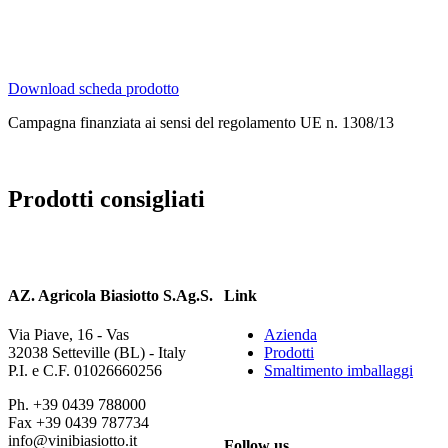
Primi di bassa intensità aromatica, con verdure o con frutti di mare, secondi di pesce con
una speziatura non importante, ha particolare sinergia con l’antipasto e dà soddisfazione
come aperitivo, da solo o con stuzzichini vari.
Download scheda prodotto
Campagna finanziata ai sensi del regolamento UE n. 1308/13
Prodotti consigliati
AZ. Agricola Biasiotto S.Ag.S.
Link
Via Piave, 16 - Vas
Azienda
32038 Setteville (BL) - Italy
Prodotti
P.I. e C.F. 01026660256
Smaltimento imballaggi
Ph. +39 0439 788000
Fax +39 0439 787734
info@vinibiasiotto.it
Follow us