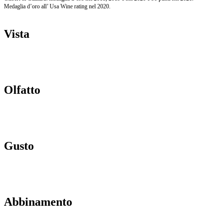
Medaglia d’oro all’ Usa Wine rating nel 2020.
Vista
Colore giallo paglierino scarico con o senza riflessi verdolini a seconda del periodo
dell’anno, brillante, con un perlage fine e molto persistente.
Olfatto
Profumi intensi e fini, con note aromatiche e fruttate di mela, banana e pesca, ma anche
floreali; netta la sensazione di morbidezza e la franchezza.
Gusto
Piacevole rotondità in un fresco e morbido equilibrio. Spiccano la persistenza e l’armonia
aromatica (residuo zuccherino circa 10 g/l).
Abbinamento